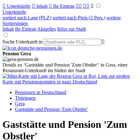

Unterkünfte

Inhalt

Ihr Eintrag



Unterkünfte
sortiert nach Lage (PLZ)
sortiert nach Preis (2 Pers.)
weitere
Sortierungen
Inhalt
Ihr Eintrag
Aktuelles
Infos zur Stadt
Suche Unterkunft in

Pension Gera
Details zu ‘Gaststätte und Pension 'Zum Obstler'‘ in Gera, einer
Restaurant-Unterkunft im Süden der Stadt
Pensionen in Deutschland
Thüringen
Gera
Gaststätte und Pension 'Zum Obstler'
Gaststätte und Pension 'Zum
Obstler'