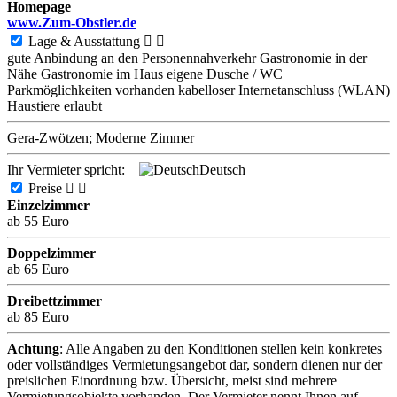
Homepage
www.Zum-Obstler.de
Lage & Ausstattung


gute Anbindung an den Personennahverkehr
Gastronomie in der
Nähe
Gastronomie im Haus
eigene Dusche / WC
Parkmöglichkeiten vorhanden
kabelloser Internetanschluss (WLAN)
Haustiere erlaubt
Gera-Zwötzen; Moderne Zimmer
Ihr Vermieter spricht:
Deutsch
Preise


Einzelzimmer
ab 55 Euro
Doppelzimmer
ab 65 Euro
Dreibettzimmer
ab 85 Euro
Achtung
: Alle Angaben zu den Konditionen stellen kein konkretes
oder vollständiges Vermietungsangebot dar, sondern dienen nur der
preislichen Einordnung bzw. Übersicht, meist sind mehrere
Vermietungsobjekte vorhanden. Der Vermieter nennt Ihnen auf